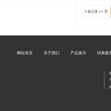
9 条记录 1/1 页
网站首页
关于我们
产品展示
经典案